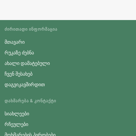
ᲫᲘᲠᲘᲗᲐᲓᲘ ᲘᲜᲤᲝᲠᲛᲐᲪᲘᲐ
მთავარი
რუკაზე ძებნა
ახალი დამატებული
ჩვენ შესახებ
დაგვიკავშირდით
ᲓᲐᲮᲛᲐᲠᲔᲑᲐ & ᲙᲝᲜᲢᲐᲥᲢᲘ
სიახლეები
რჩეულები
მოხმარების პირობები