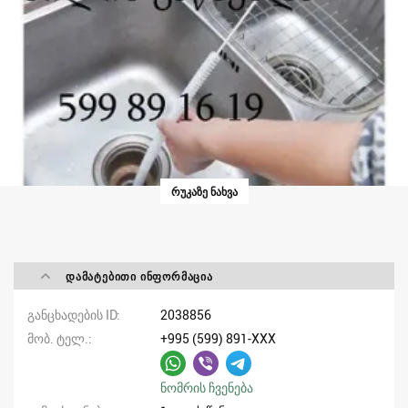
ᲠᲣᲙᲐᲖᲔ ᲜᲐᲮᲕᲐ
ᲓᲐᲛᲐᲢᲔᲑᲘᲗᲘ ᲘᲜᲤᲝᲠᲛᲐᲪᲘᲐ
განცხადების ID
2038856
მობ. ტელ.
+995 (599) 891-XXX
ნომრის ჩვენება