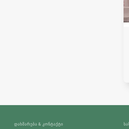
ᲓᲐᲮᲛᲐᲠᲔᲑᲐ & ᲙᲝᲜᲢᲐᲥᲢᲘ
ᲡᲐ