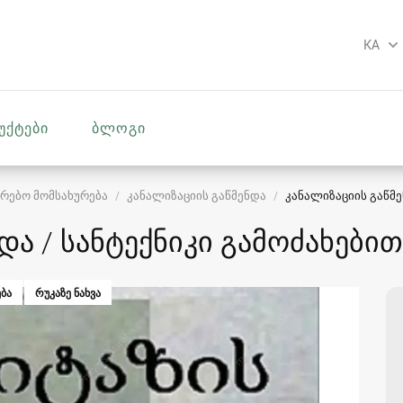
KA
უქტები
ბლოგი
რებო მომსახურება
კანალიზაციის გაწმენდა
კანალიზაციის გაწმე
და / სანტექნიკი გამოძახებით
ᲑᲐ
ᲠᲣᲙᲐᲖᲔ ᲜᲐᲮᲕᲐ