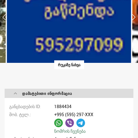
ᲠᲣᲙᲐᲖᲔ ᲜᲐᲮᲕᲐ
ᲓᲐᲛᲐᲢᲔᲑᲘᲗᲘ ᲘᲜᲤᲝᲠᲛᲐᲪᲘᲐ
განცხადების ID
1884434
მობ. ტელ.
+995 (595) 297-XXX
ნომრის ჩვენება