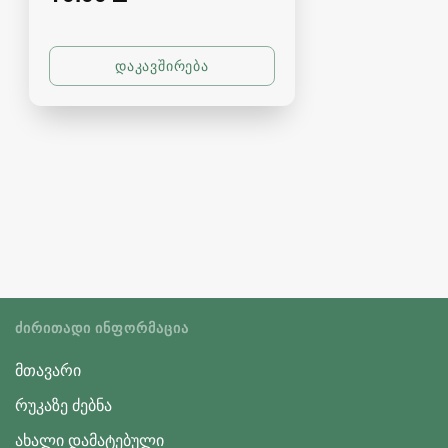
ᲫᲘᲠᲘᲗᲐᲓᲘ ᲘᲜᲤᲝᲠᲛᲐᲪᲘᲐ
მთავარი
რუკაზე ძებნა
ახალი დამატებული