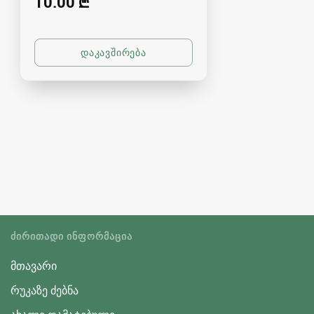
10.00 ₾
ᲫᲘᲠᲘᲗᲐᲓᲘ ᲘᲜᲤᲝᲠᲛᲐᲪᲘᲐ
მთავარი
რუკაზე ძებნა