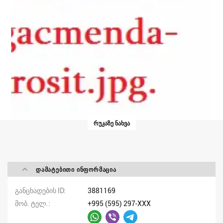
ᲠᲣᲙᲐᲖᲔ ᲜᲐᲮᲕᲐ
ᲓᲐᲛᲐᲢᲔᲑᲘᲗᲘ ᲘᲜᲤᲝᲠᲛᲐᲪᲘᲐ
განცხადების ID
3881169
მობ. ტელ.
+995 (595) 297-XXX