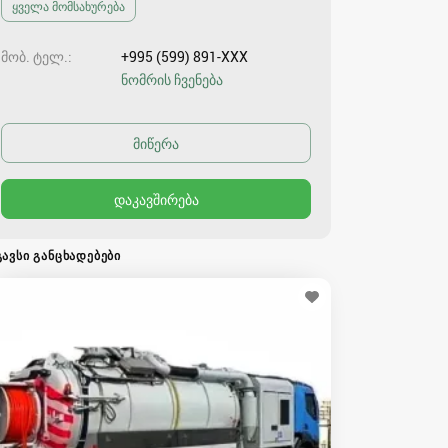
ყველა მომსახურება
მობ. ტელ.
+995 (599) 891-XXX
ნომრის ჩვენება
ᲒᲐᲕᲡᲘ ᲒᲐᲜᲪᲮᲐᲓᲔᲑᲔᲑᲘ