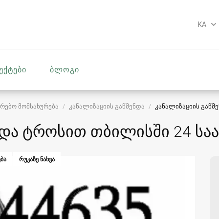
KA
უქტები
ბლოგი
რებო მომსახურება
კანალიზაციის გაწმენდა
კანალიზაციის გაწმ
ნდა ტროსით თბილისში 24 სა
ᲑᲐ
ᲠᲣᲙᲐᲖᲔ ᲜᲐᲮᲕᲐ