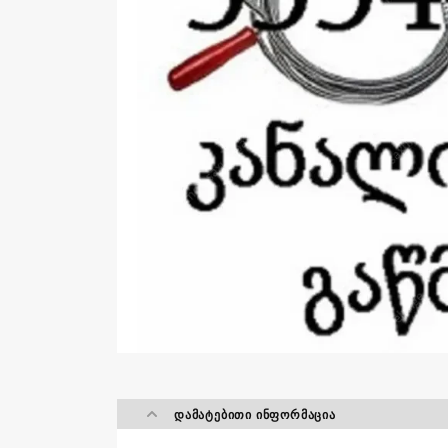
ᲓᲐᲛᲐᲢᲔᲑᲘᲗᲘ ᲘᲜᲤᲝᲠᲛᲐᲪᲘᲐ