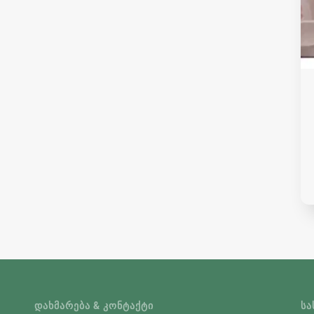
ᲓᲐᲮᲛᲐᲠᲔᲑᲐ & ᲙᲝᲜᲢᲐᲥᲢᲘ
ᲡᲐ