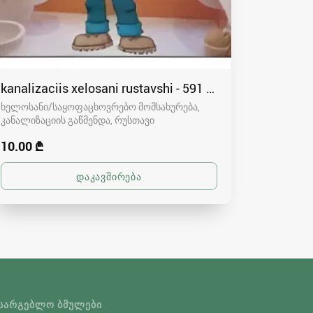
kanalizaciis xelosani rustavshi - 591 00 46 80
ხელოსანი/საყოფაცხოვრებო მომსახურება,
კანალიზაციის გაწმენდა
რუსთავი
10.00 ₾
ᲡᲐᲠᲒᲔᲑᲚᲝ ᲑᲛᲣᲚᲔᲑᲘ