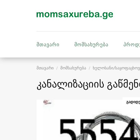
მთავარი
მომსახურება
პროდ
მთავარი
მომსახურება
ხელოსანი/საყოფაცხოვ
კანალიზაციის გაწმე
ᲒᲐᲓᲘᲓᲔ