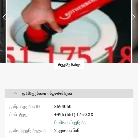
ᲠᲣᲙᲐᲖᲔ ᲜᲐᲮᲕᲐ
ᲓᲐᲛᲐᲢᲔᲑᲘᲗᲘ ᲘᲜᲤᲝᲠᲛᲐᲪᲘᲐ
განცხადების ID
8594050
მობ. ტელ.
+995 (551) 175-XXX
ნომრის ჩვენება
გამოქვეყნებულია
2 კვირის წინ