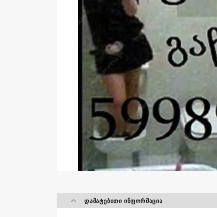
ᲓᲐᲛᲐᲢᲔᲑᲘᲗᲘ ᲘᲜᲤᲝᲠᲛᲐᲪᲘᲐ