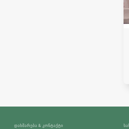
ᲓᲐᲮᲛᲐᲠᲔᲑᲐ & ᲙᲝᲜᲢᲐᲥᲢᲘ
ᲡᲐ