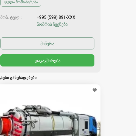
ყველა მომსახურება
მობ. ტელ.
+995 (599) 891-XXX
ნომრის ჩვენება
ᲒᲐᲕᲡᲘ ᲒᲐᲜᲪᲮᲐᲓᲔᲑᲔᲑᲘ