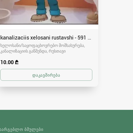
kanalizaciis xelosani rustavshi - 591 00 46 80
ხელოსანი/საყოფაცხოვრებო მომსახურება,
კანალიზაციის გაწმენდა
რუსთავი
10.00 ₾
ᲡᲐᲠᲒᲔᲑᲚᲝ ᲑᲛᲣᲚᲔᲑᲘ