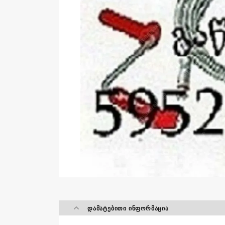
ᲓᲐᲛᲐᲢᲔᲑᲘᲗᲘ ᲘᲜᲤᲝᲠᲛᲐᲪᲘᲐ