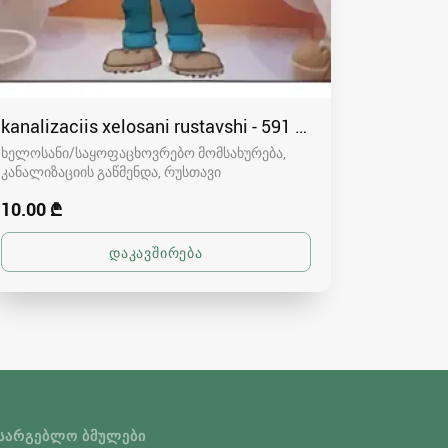
kanalizaciis xelosani rustavshi - 591 00 46 80
ხელოსანი/საყოფაცხოვრებო მომსახურება,
კანალიზაციის გაწმენდა
რუსთავი
10.00 ₾
ᲡᲐᲠᲒᲔᲑᲚᲝ ᲑᲛᲣᲚᲔᲑᲘ