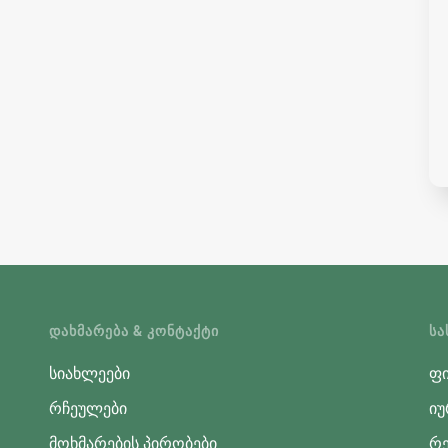
ᲓᲐᲮᲛᲐᲠᲔᲑᲐ & ᲙᲝᲜᲢᲐᲥᲢᲘ
ᲡᲐ
სიახლეები
ფი
რჩეულები
იუ
მოხმარების პირობები
რე