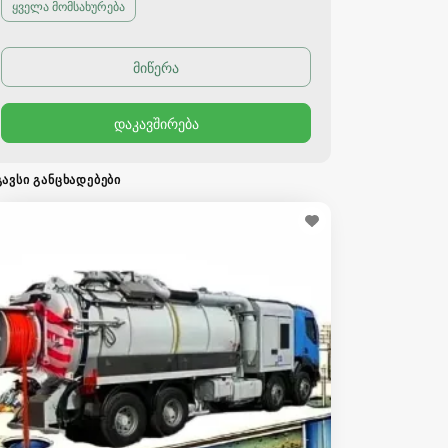
ყველა მომსახურება
ᲒᲐᲕᲡᲘ ᲒᲐᲜᲪᲮᲐᲓᲔᲑᲔᲑᲘ