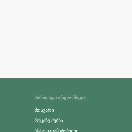
ᲫᲘᲠᲘᲗᲐᲓᲘ ᲘᲜᲤᲝᲠᲛᲐᲪᲘᲐ
მთავარი
რუკაზე ძებნა
ახალი დამატებული