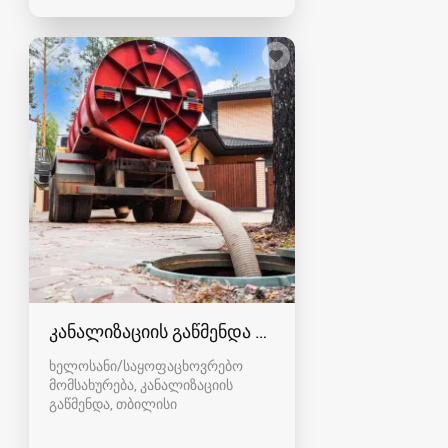
კანალიზაციის გაწმენდა თბილისი 557554000
ხელოსანი/საყოფაცხოვრებო
მომსახურება, კანალიზაციის
გაწმენდა
თბილისი