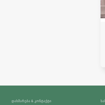
ᲓᲐᲮᲛᲐᲠᲔᲑᲐ & ᲙᲝᲜᲢᲐᲥᲢᲘ
ᲡᲐ