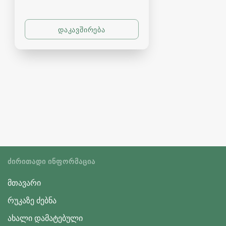
ᲫᲘᲠᲘᲗᲐᲓᲘ ᲘᲜᲤᲝᲠᲛᲐᲪᲘᲐ
მთავარი
რუკაზე ძებნა
ახალი დამატებული