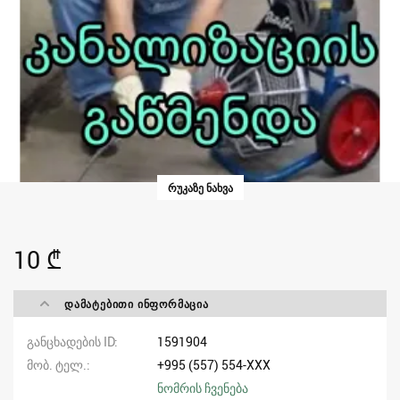
ᲠᲣᲙᲐᲖᲔ ᲜᲐᲮᲕᲐ
10 ₾
ᲓᲐᲛᲐᲢᲔᲑᲘᲗᲘ ᲘᲜᲤᲝᲠᲛᲐᲪᲘᲐ
განცხადების ID
1591904
მობ. ტელ.
+995 (557) 554-XXX
ნომრის ჩვენება