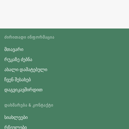
ᲫᲘᲠᲘᲗᲐᲓᲘ ᲘᲜᲤᲝᲠᲛᲐᲪᲘᲐ
მთავარი
რუკაზე ძებნა
ახალი დამატებული
ჩვენ შესახებ
დაგვიკავშირდით
ᲓᲐᲮᲛᲐᲠᲔᲑᲐ & ᲙᲝᲜᲢᲐᲥᲢᲘ
სიახლეები
რჩეულები