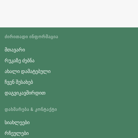
ᲫᲘᲠᲘᲗᲐᲓᲘ ᲘᲜᲤᲝᲠᲛᲐᲪᲘᲐ
მთავარი
რუკაზე ძებნა
ახალი დამატებული
ჩვენ შესახებ
დაგვიკავშირდით
ᲓᲐᲮᲛᲐᲠᲔᲑᲐ & ᲙᲝᲜᲢᲐᲥᲢᲘ
სიახლეები
რჩეულები