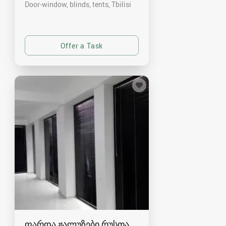
Door-window, blinds, tents
Tbilisi
ფარდა ჟალუზები რუსთავში