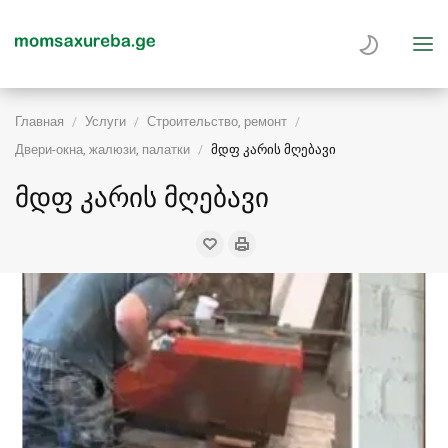
Главная
Услуги
Строительство, ремонт
Двери-окна, жалюзи, палатки
მდფ კარის მღებავი
მდფ კარის მღებავი