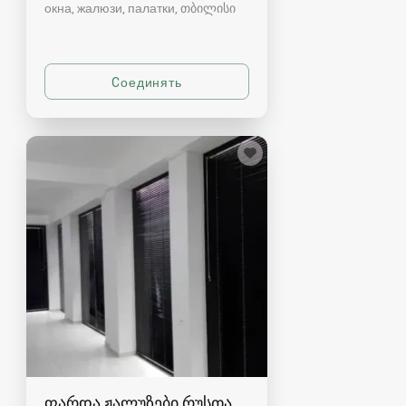
окна, жалюзи, палатки
თბილისი
ფარდა ჟალუზები რუსთავში