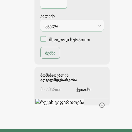
ქალაქი
- ყველა -
მხოლოდ სურათით
ᲛᲝᲛᲮᲛᲐᲠᲔᲑᲚᲘᲡ
ᲐᲓᲒᲘᲚᲛᲓᲔᲑᲐᲠᲔᲝᲑᲐ
მისამართი
ქუთაისი