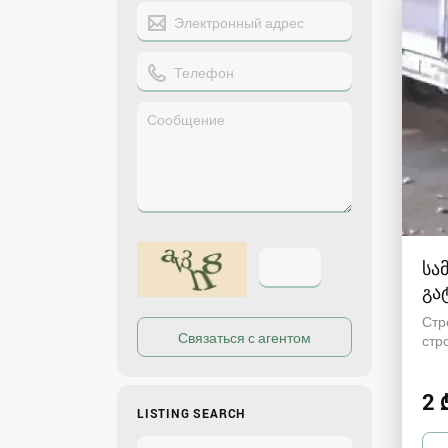
სა
გა
გა
Стр
стр
2 
LISTING SEARCH