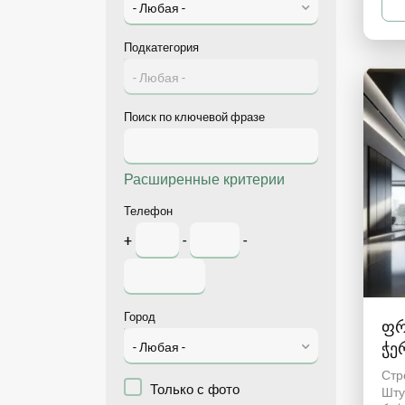
- Любая -
Подкатегория
- Любая -
Поиск по ключевой фразе
Расширенные критерии
Телефон
+
-
-
Город
ფრ
ჭე
- Любая -
გა
Стр
Только с фото
Шту