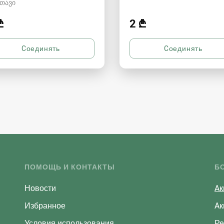
თავი
₾
2 ₾
ПОМОЩЬ И КОНТАКТЫ
Б
Новости
Aк
Избранное
Aк
Условия использования
Ре