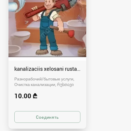
kanalizaciis xelosani rustavshi - 591 00 46 80
Разнорабочий/бытовые услуги,
Очистка канализации
რუსთავი
10.00 ₾