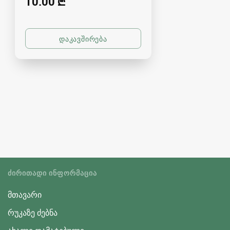
10.00 ₾
ᲫᲘᲠᲘᲗᲐᲓᲘ ᲘᲜᲤᲝᲠᲛᲐᲪᲘᲐ
მთავარი
რუკაზე ძებნა