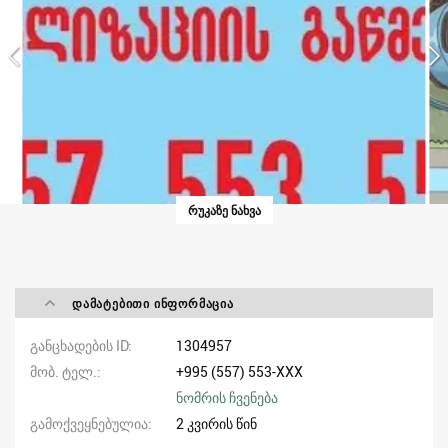
ᲠᲣᲙᲐᲖᲔ ᲜᲐᲮᲕᲐ
ᲓᲐᲛᲐᲢᲔᲑᲘᲗᲘ ᲘᲜᲤᲝᲠᲛᲐᲪᲘᲐ
განცხადების ID
1304957
მობ. ტელ.
+995 (557) 553-XXX
ნომრის ჩვენება
გამოქვეყნებულია
2 კვირის წინ