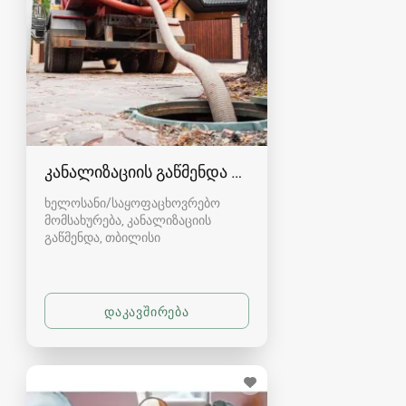
კანალიზაციის გაწმენდა თბილისი 557554000
ხელოსანი/საყოფაცხოვრებო
მომსახურება, კანალიზაციის
გაწმენდა
თბილისი