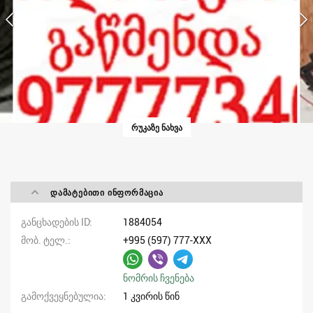
ᲠᲣᲙᲐᲖᲔ ᲜᲐᲮᲕᲐ
ᲓᲐᲛᲐᲢᲔᲑᲘᲗᲘ ᲘᲜᲤᲝᲠᲛᲐᲪᲘᲐ
განცხადების ID
1884054
მობ. ტელ.
+995 (597) 777-XXX
ნომრის ჩვენება
გამოქვეყნებულია
1 კვირის წინ