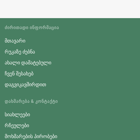
ᲫᲘᲠᲘᲗᲐᲓᲘ ᲘᲜᲤᲝᲠᲛᲐᲪᲘᲐ
მთავარი
რუკაზე ძებნა
ახალი დამატებული
ჩვენ შესახებ
დაგვიკავშირდით
ᲓᲐᲮᲛᲐᲠᲔᲑᲐ & ᲙᲝᲜᲢᲐᲥᲢᲘ
სიახლეები
რჩეულები
მოხმარების პირობები