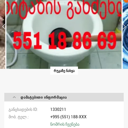
ᲠᲣᲙᲐᲖᲔ ᲜᲐᲮᲕᲐ
ᲓᲐᲛᲐᲢᲔᲑᲘᲗᲘ ᲘᲜᲤᲝᲠᲛᲐᲪᲘᲐ
განცხადების ID
1330211
მობ. ტელ.
+995 (551) 188-XXX
ნომრის ჩვენება