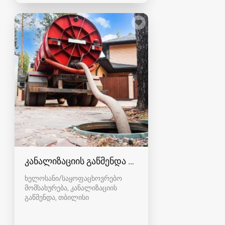
კანალიზაციის გაწმენდა თბილისი 557554000
ხელოსანი/საყოფაცხოვრებო
მომსახურება, კანალიზაციის
გაწმენდა
თბილისი